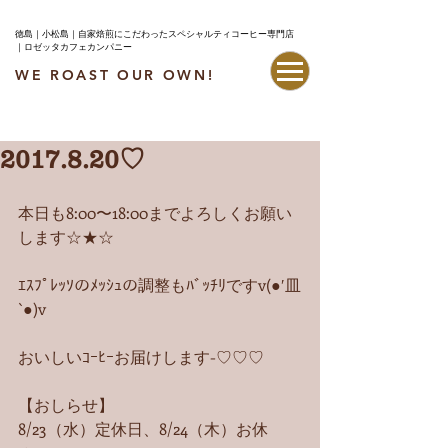
徳島｜小松島｜自家焙煎にこだわったスペシャルティコーヒー専門店
｜ロゼッタカフェカンパニー
WE ROAST OUR OWN!
最新情報はこちら
2017.8.20♡
本日も8:00〜18:00までよろしくお願い
します☆★☆
ｴｽﾌﾟﾚｯｿのﾒｯｼｭの調整もﾊﾞｯﾁﾘですv(●′皿
`●)v
おいしいｺｰﾋｰお届けします-♡♡♡
【おしらせ】
8/23（水）定休日、8/24（木）お休