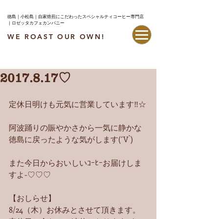
徳島｜小松島｜自家焙煎にこだわったスペシャルティコーヒー専門店
｜ロゼッタカフェカンパニー
WE ROAST OUR OWN!
最新情報はこちら
2017.8.17♡
定休日明けも元気に営業しています‼︎☆
阿波踊りの賑やかさから一気に静かな
徳島に戻ったような気がします(´V`)
また今日からおいしいｺｰﾋｰお届けしま
すよ-♡♡♡
【おしらせ】
8/24（木）お休みとさせて頂きます。