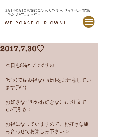
徳島｜小松島｜自家焙煎にこだわったスペシャルティコーヒー専門店
｜ロゼッタカフェカンパニー
WE ROAST OUR OWN!
最新情報はこちら
2017.7.30♡
本日も8時ｵｰﾌﾟﾝです♪♪
ﾛｾﾞｯﾀではお得なｹｰｷｾｯﾄをご用意してい
ます(´∀`*)
お好きなﾄﾞﾘﾝｸ+お好きなｹｰｷご注文で、
150円引き‼︎
お得になっていますので、お好きな組
み合わせでお楽しみ下さい‼︎♪